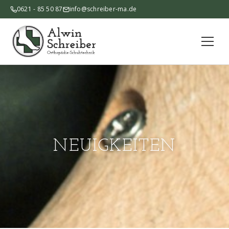
0621 - 85 50 87
info@schreiber-ma.de
Start
Über Uns
Leistungen
NEUIGKEITEN
Fertigung
Neuigkeiten
Kontakt